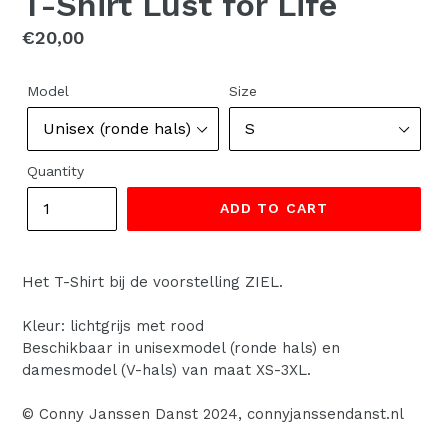
T-Shirt Lust for Life
Regular
€20,00
price
Model
Size
Quantity
ADD TO CART
Het T-Shirt bij de voorstelling ZIEL.
Kleur: lichtgrijs met rood
Beschikbaar in unisexmodel (ronde hals) en
damesmodel (V-hals) van maat XS-3XL.
© Conny Janssen Danst 2024, connyjanssendanst.nl