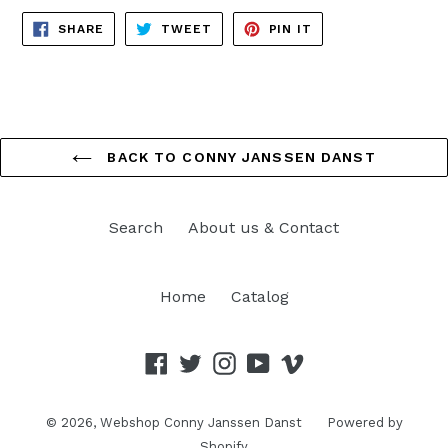
SHARE
TWEET
PIN
SHARE
TWEET
PIN IT
ON
ON
ON
FACEBOOK
TWITTER
PINTEREST
BACK TO CONNY JANSSEN DANST
Search
About us & Contact
Home
Catalog
Facebook
Twitter
Instagram
YouTube
Vimeo
© 2026,
Webshop Conny Janssen Danst
Powered by
Shopify